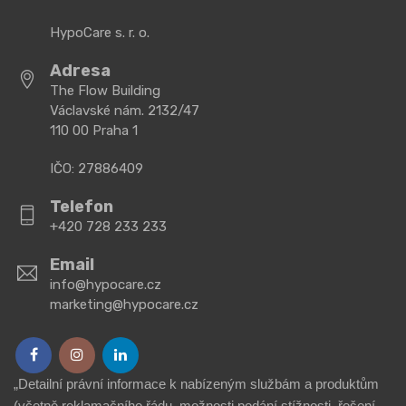
HypoCare s. r. o.
Adresa
The Flow Building
Václavské nám. 2132/47
110 00 Praha 1
IČO: 27886409
Telefon
+420 728 233 233
Email
info@hypocare.cz
marketing@hypocare.cz
„Detailní právní informace k nabízeným službám a produktům
(včetně reklamačního řádu, možnosti podání stížnosti, řešení