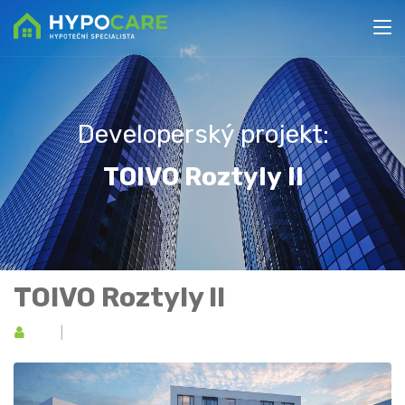
D
e
v
e
l
o
p
e
r
s
k
ý
p
r
o
j
e
k
t
:
T
O
I
V
O
R
o
z
t
y
l
y
I
I
TOIVO Roztyly II
YIT